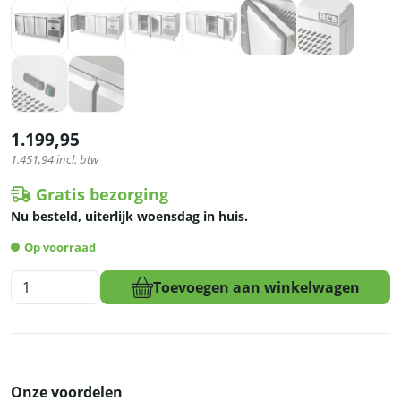
1.199,95
1.451,94
incl. btw
Gratis bezorging
Nu besteld, uiterlijk woensdag in huis.
Op voorraad
HCB
Toevoegen aan winkelwagen
Vrieswerkbank
-
3
deuren
-
Onze voordelen
179,5