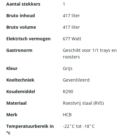
Aantal stekkers
1
Bruto inhoud
417 liter
Bruto volume
417 liter
Elektrisch vermogen
677 Watt
Gastronorm
Geschikt voor 1/1 trays en
roosters
Kleur
Grijs
Koeltechniek
Geventileerd
Koudemiddel
R290
Materiaal
Roestvrij staal (RVS)
Merk
HCB
Temperatuurbereik in
-22˚C tot -18˚C
°c