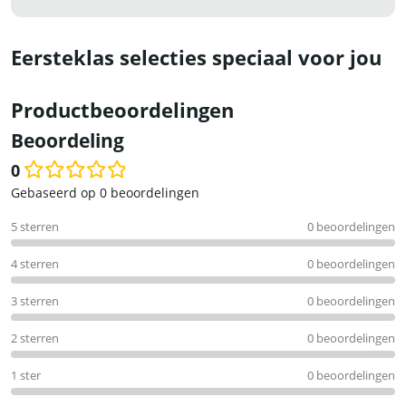
Eersteklas selecties speciaal voor jou
Productbeoordelingen
Beoordeling
0
Waardering
Gebaseerd op 0 beoordelingen
0
5 sterren
0 beoordelingen
uit
5
4 sterren
0 beoordelingen
3 sterren
0 beoordelingen
2 sterren
0 beoordelingen
1 ster
0 beoordelingen