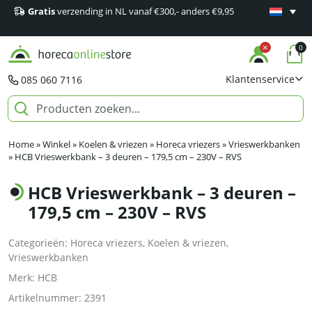
Gratis
verzending in NL vanaf €300,- anders €9,95
Minimaal 1
producten
0
Klantenservice
085 060 7116
Home
»
Winkel
»
Koelen & vriezen
»
Horeca vriezers
»
Vrieswerkbanken
»
HCB Vrieswerkbank – 3 deuren – 179,5 cm – 230V – RVS
HCB Vrieswerkbank – 3 deuren –
179,5 cm – 230V – RVS
Categorieën:
Horeca vriezers
,
Koelen & vriezen
,
Vrieswerkbanken
Merk:
HCB
Artikelnummer:
2391