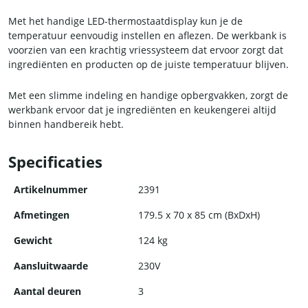
Met het handige LED-thermostaatdisplay kun je de
temperatuur eenvoudig instellen en aflezen. De werkbank is
voorzien van een krachtig vriessysteem dat ervoor zorgt dat
ingrediënten en producten op de juiste temperatuur blijven.
Met een slimme indeling en handige opbergvakken, zorgt de
werkbank ervoor dat je ingrediënten en keukengerei altijd
binnen handbereik hebt.
Bestel nu de vrieswerkbank van HCB en geniet van een
Specificaties
professionele en praktische oplossing voor al je koelbehoeften.
Artikelnummer
2391
Afmetingen
179.5 x 70 x 85 cm (BxDxH)
Gewicht
124 kg
Aansluitwaarde
230V
Aantal deuren
3