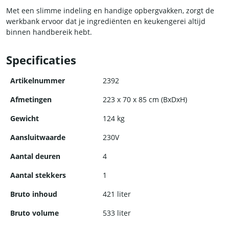
Met een slimme indeling en handige opbergvakken, zorgt de
werkbank ervoor dat je ingrediënten en keukengerei altijd
binnen handbereik hebt.
Bestel nu de vrieswerkbank van HCB en geniet van een
Specificaties
professionele en praktische oplossing voor al je koelbehoeften.
Artikelnummer
2392
Afmetingen
223 x 70 x 85 cm (BxDxH)
Gewicht
124 kg
Aansluitwaarde
230V
Aantal deuren
4
Aantal stekkers
1
Bruto inhoud
421 liter
Bruto volume
533 liter