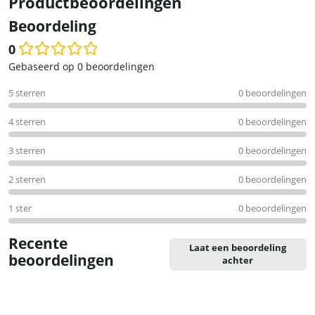
Productbeoordelingen
Beoordeling
0
Waardering
Gebaseerd op 0 beoordelingen
0
5 sterren
0 beoordelingen
uit
5
4 sterren
0 beoordelingen
3 sterren
0 beoordelingen
2 sterren
0 beoordelingen
1 ster
0 beoordelingen
Recente
Laat een beoordeling
beoordelingen
achter