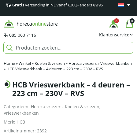
Gratis
verzending in NL vanaf €300,- anders €9,95
Minimaal 1
producten
0
Klantenservice
085 060 7116
Home
»
Winkel
»
Koelen & vriezen
»
Horeca vriezers
»
Vrieswerkbanken
»
HCB Vrieswerkbank – 4 deuren – 223 cm – 230V – RVS
HCB Vrieswerkbank – 4 deuren –
223 cm – 230V – RVS
Categorieën:
Horeca vriezers
,
Koelen & vriezen
,
Vrieswerkbanken
Merk:
HCB
Artikelnummer:
2392