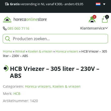
Gratis
verzending in NL vanaf €300,- anders €9,95
Minimaal 1
producten
0
Klantenservice
085 060 7116
Home
»
Winkel
»
Koelen & vriezen
»
Horeca vriezers
»
HCB Vriezer – 305
liter – 230V – ABS
HCB Vriezer – 305 liter – 230V –
ABS
Categorieën:
Horeca vriezers
,
Koelen & vriezen
Merk:
HCB
Artikelnummer:
1420