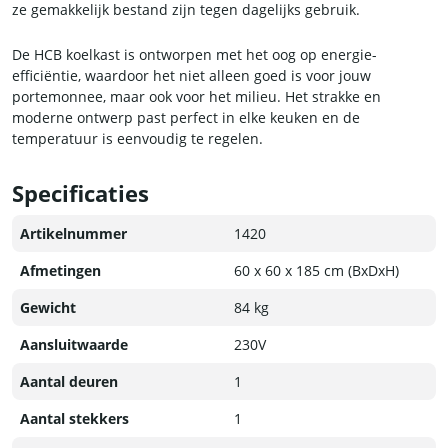
ze gemakkelijk bestand zijn tegen dagelijks gebruik.
De HCB koelkast is ontworpen met het oog op energie-
efficiëntie, waardoor het niet alleen goed is voor jouw
portemonnee, maar ook voor het milieu. Het strakke en
moderne ontwerp past perfect in elke keuken en de
temperatuur is eenvoudig te regelen.
Dus als je op zoek bent naar een betrouwbare, duurzame en
Specificaties
efficiënte vriezer met veel ruimte is de HCB vriezer de ideale
keuze voor jou.
Artikelnummer
1420
Afmetingen
60 x 60 x 185 cm (BxDxH)
Gewicht
84 kg
Aansluitwaarde
230V
Aantal deuren
1
Aantal stekkers
1