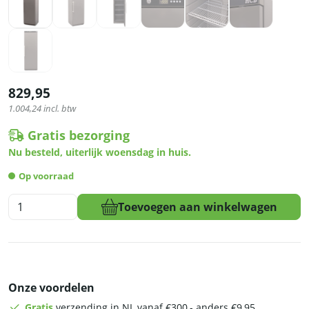
829,95
1.004,24
incl. btw
Gratis bezorging
Nu besteld, uiterlijk woensdag in huis.
Op voorraad
HCB
Toevoegen aan winkelwagen
Vriezer
-
305
liter
-
Onze voordelen
230V
-
Gratis
verzending in NL vanaf €300,- anders €9,95