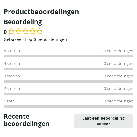
Productbeoordelingen
Beoordeling
0
Waardering
Gebaseerd op 0 beoordelingen
0
5 sterren
0 beoordelingen
uit
5
4 sterren
0 beoordelingen
3 sterren
0 beoordelingen
2 sterren
0 beoordelingen
1 ster
0 beoordelingen
Recente
Laat een beoordeling
beoordelingen
achter