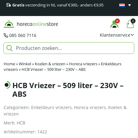
Gratis
verzending in NL vanaf €300,- anders €9,95
Minimaal 1
producten
0
Klantenservice
085 060 7116
Home
»
Winkel
»
Koelen & vriezen
»
Horeca vriezers
»
Enkeldeurs
vriezers
»
HCB Vriezer – 509 liter – 230V – ABS
HCB Vriezer – 509 liter – 230V –
ABS
Categorieën:
Enkeldeurs vriezers
,
Horeca vriezers
,
Koelen &
vriezen
Merk:
HCB
Artikelnummer:
1422