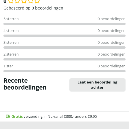
0
Waardering
Gebaseerd op 0 beoordelingen
0
5 sterren
0 beoordelingen
uit
5
4 sterren
0 beoordelingen
3 sterren
0 beoordelingen
2 sterren
0 beoordelingen
1 ster
0 beoordelingen
Recente
Laat een beoordeling
beoordelingen
achter
Gratis
verzending in NL vanaf €300,- anders €9,95