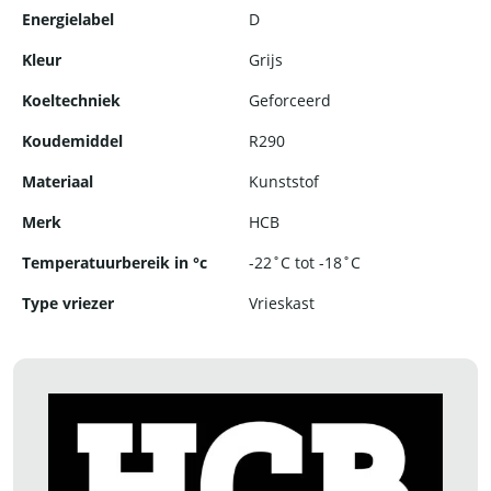
Energielabel
D
Kleur
Grijs
Koeltechniek
Geforceerd
Koudemiddel
R290
Materiaal
Kunststof
Merk
HCB
Temperatuurbereik in °c
-22˚C tot -18˚C
Type vriezer
Vrieskast