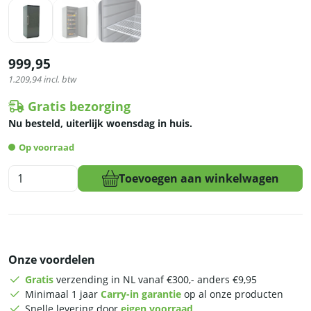
999,95
1.209,94
incl. btw
Gratis bezorging
Nu besteld, uiterlijk woensdag in huis.
Op voorraad
HCB
Toevoegen aan winkelwagen
Vriezer
-
509
liter
-
Onze voordelen
230V
-
Gratis
verzending in NL vanaf €300,- anders €9,95
ABS
Minimaal 1 jaar
Carry-in garantie
op al onze producten
aantal
Snelle levering door
eigen voorraad