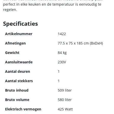
perfect in elke keuken en de temperatuur is eenvoudig te
regelen.
Dus als je op zoek bent naar een betrouwbare, duurzame en
Specificaties
efficiënte koelkast met voldoende ruimte is de HCB koelkast de
ideale keuze voor jou.
Artikelnummer
1422
Afmetingen
77.5 x 75 x 185 cm (BxDxH)
Gewicht
84 kg
Aansluitwaarde
230V
Aantal deuren
1
Aantal stekkers
1
Bruto inhoud
509 liter
Bruto volume
580 liter
Elektrisch vermogen
425 Watt