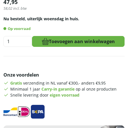
47,95
58,02
incl. btw
Nu besteld, uiterlijk woensdag in huis.
Op voorraad
HCB
Toevoegen aan winkelwagen
Wandschap
-
80
x
40
Onze voordelen
cm
-
Gratis
verzending in NL vanaf €300,- anders €9,95
RVS
Minimaal 1 jaar
Carry-in garantie
op al onze producten
aantal
Snelle levering door
eigen voorraad