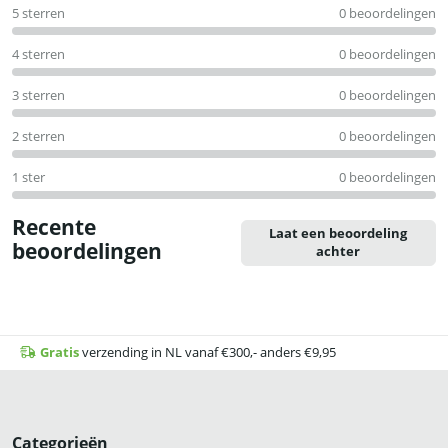
5 sterren
0 beoordelingen
uit
5
4 sterren
0 beoordelingen
3 sterren
0 beoordelingen
2 sterren
0 beoordelingen
1 ster
0 beoordelingen
Recente
Laat een beoordeling
beoordelingen
achter
Gratis
verzending in NL vanaf €300,- anders €9,95
Categorieën