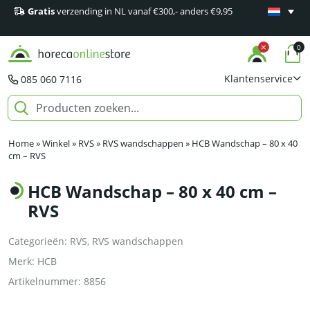
Gratis
verzending in NL vanaf €300,- anders €9,95
Minimaal 1
producten
0
Klantenservice
085 060 7116
Home
»
Winkel
»
RVS
»
RVS wandschappen
»
HCB Wandschap – 80 x 40
cm – RVS
HCB Wandschap – 80 x 40 cm –
RVS
Categorieën:
RVS
,
RVS wandschappen
Merk:
HCB
Artikelnummer:
8856