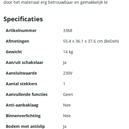
door het materiaal erg betrouwbaar en gemakkelijk te
onderhouden. Het is dus een top manier van het warmhouden
en aantrekkelijk presenteren van je producten.
Specificaties
Artikelnummer
3368
Afmetingen
55.4 x 36.1 x 37.6 cm (BxDxH)
Gewicht
14 kg
Aan/uit schakelaar
Ja
Aansluitwaarde
230V
Aantal stekkers
1
Aanvullende functies
Geen
Anti-aanbaklaag
Nee
Binnenverlichting
Nee
Bodem met antislip
Ja