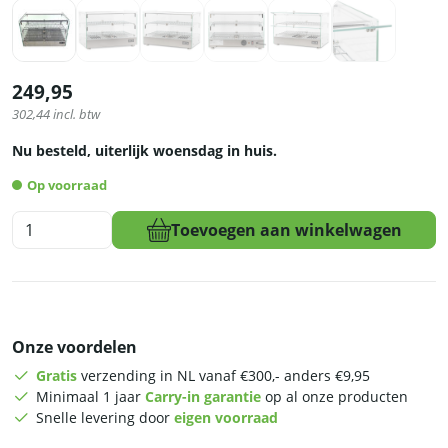
249,95
302,44
incl. btw
Nu besteld, uiterlijk woensdag in huis.
Op voorraad
HCB
Toevoegen aan winkelwagen
Warmhoudvitrine
-
50
liter
-
Onze voordelen
55,4
cm
Gratis
verzending in NL vanaf €300,- anders €9,95
-
Minimaal 1 jaar
Carry-in garantie
op al onze producten
230V
Snelle levering door
eigen voorraad
-