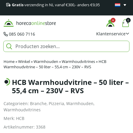
Gratis
verzending in NL vanaf €300,- anders €9,95
Minimaal 1
producten
0
Klantenservice
085 060 7116
Home
»
Winkel
»
Warmhouden
»
Warmhoudvitrines
»
HCB
Warmhoudvitrine – 50 liter – 55,4 cm – 230V – RVS
HCB Warmhoudvitrine – 50 liter –
55,4 cm – 230V – RVS
Categorieën:
Branche
,
Pizzeria
,
Warmhouden
,
Warmhoudvitrines
Merk:
HCB
Artikelnummer:
3368