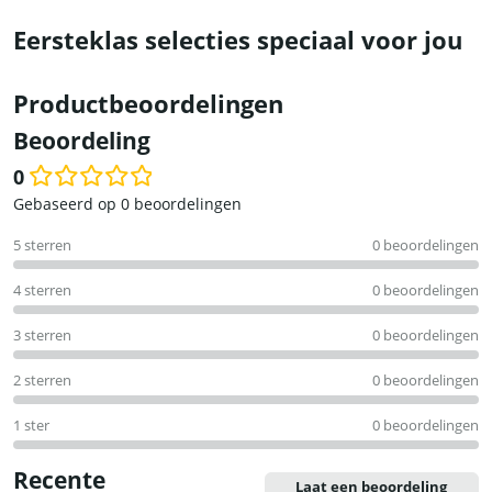
Eersteklas selecties speciaal voor jou
Productbeoordelingen
Beoordeling
0
Waardering
Gebaseerd op 0 beoordelingen
0
5 sterren
0 beoordelingen
uit
5
4 sterren
0 beoordelingen
3 sterren
0 beoordelingen
2 sterren
0 beoordelingen
1 ster
0 beoordelingen
Recente
Laat een beoordeling