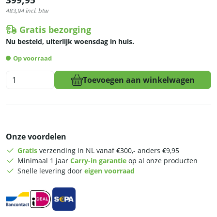
399,95
483,94
incl. btw
Gratis bezorging
Nu besteld, uiterlijk woensdag in huis.
Op voorraad
HCB
Toevoegen aan winkelwagen
Warmtebrug
-
140
cm
-
Onze voordelen
RVS
aantal
Gratis
verzending in NL vanaf €300,- anders €9,95
Minimaal 1 jaar
Carry-in garantie
op al onze producten
Snelle levering door
eigen voorraad