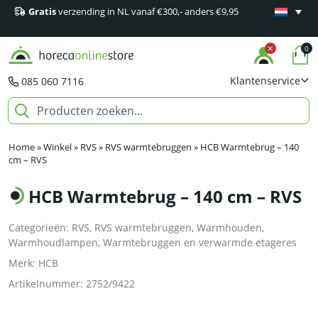
Gratis
verzending in NL vanaf €300,- anders €9,95
Minimaal 1
producten
0
Klantenservice
085 060 7116
Home
»
Winkel
»
RVS
»
RVS warmtebruggen
»
HCB Warmtebrug – 140
cm – RVS
HCB Warmtebrug – 140 cm – RVS
Categorieën:
RVS
,
RVS warmtebruggen
,
Warmhouden
,
Warmhoudlampen
,
Warmtebruggen en verwarmde etageres
Merk:
HCB
Artikelnummer:
2752/9422