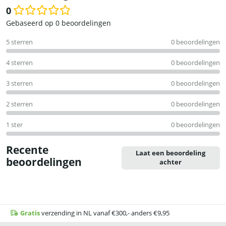
0
Waardering
Gebaseerd op 0 beoordelingen
0
5 sterren
0 beoordelingen
uit
5
4 sterren
0 beoordelingen
3 sterren
0 beoordelingen
2 sterren
0 beoordelingen
1 ster
0 beoordelingen
Recente
Laat een beoordeling
beoordelingen
achter
Gratis
verzending in NL vanaf €300,- anders €9,95