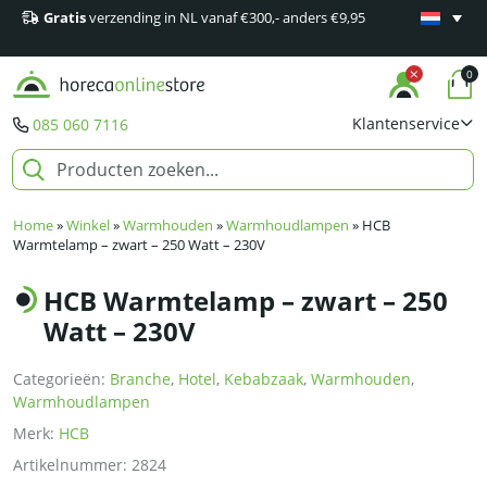
Gratis
verzending in NL vanaf €300,- anders €9,95
Minimaal 1
producten
0
Klantenservice
085 060 7116
Home
»
Winkel
»
Warmhouden
»
Warmhoudlampen
»
HCB
Warmtelamp – zwart – 250 Watt – 230V
HCB Warmtelamp – zwart – 250
Watt – 230V
Categorieën:
Branche
,
Hotel
,
Kebabzaak
,
Warmhouden
,
Warmhoudlampen
Merk:
HCB
Artikelnummer:
2824