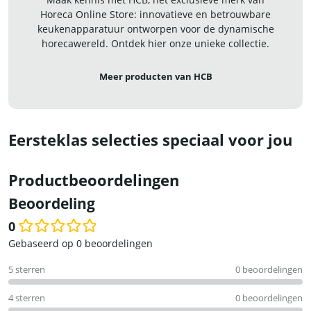
Horeca Online Store: innovatieve en betrouwbare
keukenapparatuur ontworpen voor de dynamische
horecawereld. Ontdek hier onze unieke collectie.
Meer producten van HCB
Eersteklas selecties speciaal voor jou
Productbeoordelingen
Beoordeling
0
Waardering
Gebaseerd op 0 beoordelingen
0
5 sterren
0 beoordelingen
uit
5
4 sterren
0 beoordelingen