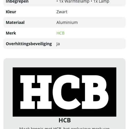
Inbegrepen
• 1x Warmtelamp • 1x Lamp
Kleur
Zwart
Materiaal
Aluminium
Merk
HCB
Overhittingsbeveiliging
Ja
HCB
Maak kennis met HCB, het exclusieve merk van