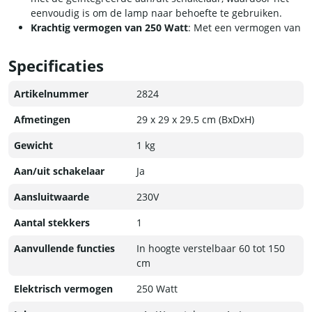
eenvoudig is om de lamp naar behoefte te gebruiken.
Krachtig vermogen van 250 Watt
: Met een vermogen van
250 Watt zorgt deze warmhoudlamp ervoor dat uw
gerechten consistent warm blijven, klaar om te serveren.
Specificaties
Stijlvolle zwarte kleur
: De elegante zwarte kleur van de
lamp voegt een moderne en professionele uitstraling toe
Artikelnummer
2824
aan elke keuken of buffetopstelling.
Hoogwaardige kwaliteit van HCB
: Als merk staat HCB
Afmetingen
29 x 29 x 29.5 cm (BxDxH)
bekend om zijn betrouwbare en duurzame producten.
Deze warmhoudlamp is geen uitzondering en biedt
Gewicht
1 kg
langdurige prestaties.
Aan/uit schakelaar
Ja
Of u nu een restaurant, cateringbedrijf of een evenement
Aansluitwaarde
230V
organiseert, de HCB warmhoudlamp is een onmisbaar
hulpmiddel om ervoor te zorgen dat uw gerechten op de
Aantal stekkers
1
perfecte temperatuur blijven. Geef uw klanten en gasten de
best mogelijke eetervaring met deze professionele
Aanvullende functies
In hoogte verstelbaar 60 tot 150
warmhoudoplossing.
cm
Elektrisch vermogen
250 Watt