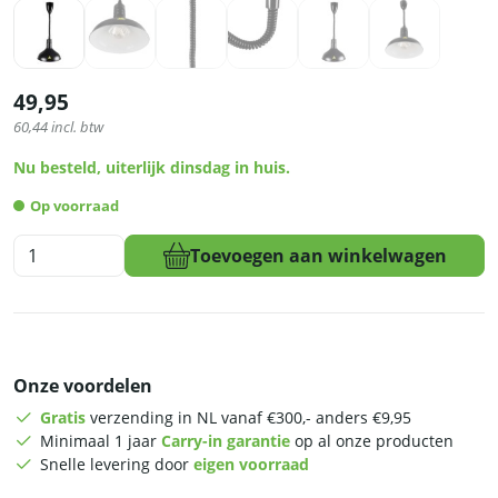
49,95
60,44
incl. btw
Nu besteld, uiterlijk dinsdag in huis.
Op voorraad
HCB
Toevoegen aan winkelwagen
Warmtelamp
-
zwart
-
250
Onze voordelen
Watt
-
Gratis
verzending in NL vanaf €300,- anders €9,95
230V
Minimaal 1 jaar
Carry-in garantie
op al onze producten
aantal
Snelle levering door
eigen voorraad