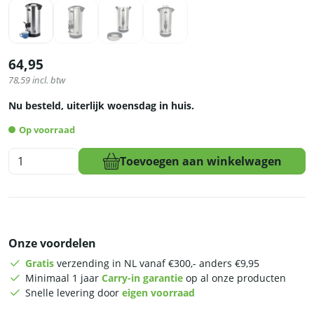
64,95
78,59
incl. btw
Nu besteld, uiterlijk woensdag in huis.
Op voorraad
HCB
Toevoegen aan winkelwagen
Waterboiler
-
dubbelwandig
-
8,7
Onze voordelen
liter
-
Gratis
verzending in NL vanaf €300,- anders €9,95
230V
Minimaal 1 jaar
Carry-in garantie
op al onze producten
-
Snelle levering door
eigen voorraad
RVS