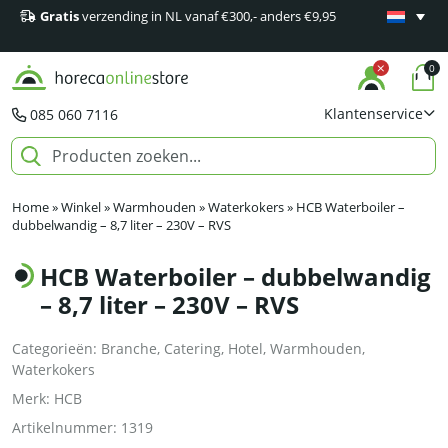
Gratis
verzending in NL vanaf €300,- anders €9,95
Minimaal 1
producten
0
Klantenservice
085 060 7116
Home
»
Winkel
»
Warmhouden
»
Waterkokers
»
HCB Waterboiler –
dubbelwandig – 8,7 liter – 230V – RVS
HCB Waterboiler – dubbelwandig
– 8,7 liter – 230V – RVS
Categorieën:
Branche
,
Catering
,
Hotel
,
Warmhouden
,
Waterkokers
Merk:
HCB
Artikelnummer:
1319