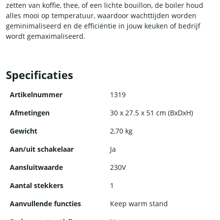
zetten van koffie, thee, of een lichte bouillon, de boiler houd
alles mooi op temperatuur, waardoor wachttijden worden
geminimaliseerd en de efficiëntie in jouw keuken of bedrijf
wordt gemaximaliseerd.
De waterboiler is ontworpen met het oog op gebruiksgemak.
De eenvoudige draaiknop maakt het makkelijk om de gewenste
Specificaties
watertemperatuur in te stellen en te controleren. Met de
handige temperatuurregeling kun je het water op de juiste
Artikelnummer
1319
warmte houden, afhankelijk van jouw specifieke behoeften.
Afmetingen
30 x 27.5 x 51 cm (BxDxH)
Veiligheid is erg belangrijk bij een waterboiler. Het apparaat is
Gewicht
2,70 kg
voorzien van ingebouwd beveiligingsmechanisme, zoals een
automatische uitschakelfunctie bij oververhitting. Hierdoor
Aan/uit schakelaar
Ja
kun je met een gerust hart werken, wetende dat de boiler
betrouwbaar en veilig is.
Aansluitwaarde
230V
De waterboiler is gebouwd om lang mee te gaan in een
Aantal stekkers
1
veeleisende horecaomgeving. Het robuuste ontwerp en de
Aanvullende functies
Keep warm stand
hoogwaardige materialen zorgen voor duurzaamheid en is
perfect geschikt voor intensief gebruik. De boiler is gemakkelijk