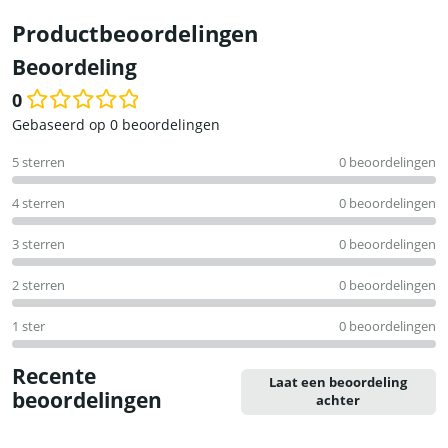
Productbeoordelingen
Beoordeling
0
Waardering
Gebaseerd op 0 beoordelingen
0
5 sterren
0 beoordelingen
uit
5
4 sterren
0 beoordelingen
3 sterren
0 beoordelingen
2 sterren
0 beoordelingen
1 ster
0 beoordelingen
Recente
Laat een beoordeling
beoordelingen
achter