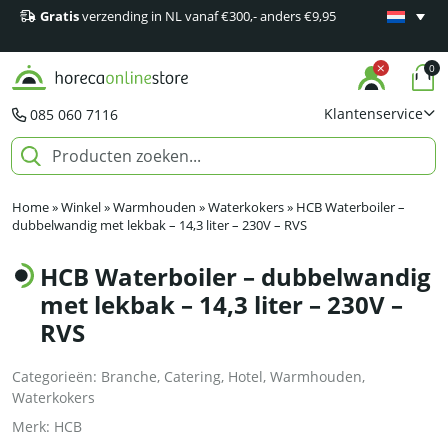
Gratis
verzending in NL vanaf €300,- anders €9,95
Minimaal 1
producten
0
Klantenservice
085 060 7116
Home
»
Winkel
»
Warmhouden
»
Waterkokers
»
HCB Waterboiler –
dubbelwandig met lekbak – 14,3 liter – 230V – RVS
HCB Waterboiler – dubbelwandig
met lekbak – 14,3 liter – 230V –
RVS
Categorieën:
Branche
,
Catering
,
Hotel
,
Warmhouden
,
Waterkokers
Merk:
HCB