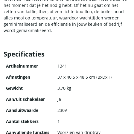
het moment dat je het nodig hebt. Of het nu gaat om het
zetten van koffie, thee, of een lichte bouillon, de boiler houd
alles mooi op temperatuur, waardoor wachttijden worden
geminimaliseerd en de efficiëntie in jouw keuken of bedrijf
wordt gemaximaliseerd.
De waterboiler is ontworpen met het oog op gebruiksgemak.
De eenvoudige draaiknop maakt het makkelijk om de gewenste
Specificaties
watertemperatuur in te stellen en te controleren. Met de
handige temperatuurregeling kun je het water op de juiste
Artikelnummer
1341
warmte houden, afhankelijk van jouw specifieke behoeften.
Afmetingen
37 x 40.5 x 48.5 cm (BxDxH)
Veiligheid is erg belangrijk bij een waterboiler. Het apparaat is
Gewicht
3,70 kg
voorzien van ingebouwd beveiligingsmechanisme, zoals een
automatische uitschakelfunctie bij oververhitting. Hierdoor
Aan/uit schakelaar
Ja
kun je met een gerust hart werken, wetende dat de boiler
betrouwbaar en veilig is.
Aansluitwaarde
230V
De waterboiler is gebouwd om lang mee te gaan in een
Aantal stekkers
1
veeleisende horecaomgeving. Het robuuste ontwerp en de
Aanvullende functies
Voorzien van driptray
hoogwaardige materialen zorgen voor duurzaamheid en is