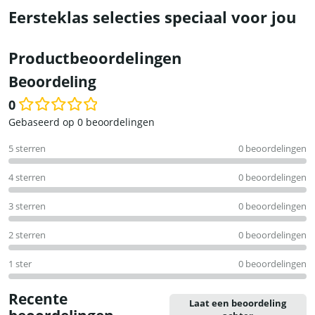
Eersteklas selecties speciaal voor jou
Productbeoordelingen
Beoordeling
0
Waardering
Gebaseerd op 0 beoordelingen
0
5 sterren
0 beoordelingen
uit
5
4 sterren
0 beoordelingen
3 sterren
0 beoordelingen
2 sterren
0 beoordelingen
1 ster
0 beoordelingen
Recente
Laat een beoordeling