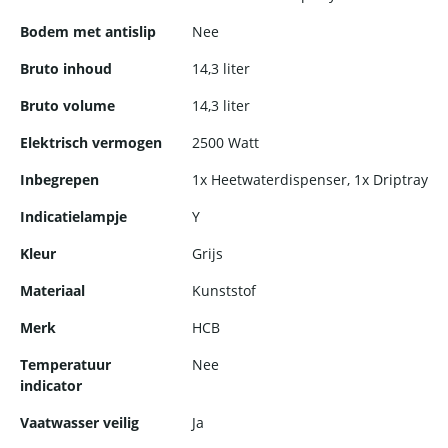
perfect geschikt voor intensief gebruik. De boiler is gemakkelijk
Bodem met antislip
Nee
te reinigen en te onderhouden.
Bruto inhoud
14,3 liter
Bruto volume
14,3 liter
Elektrisch vermogen
2500 Watt
Inbegrepen
1x Heetwaterdispenser, 1x Driptray
Indicatielampje
Y
Kleur
Grijs
Materiaal
Kunststof
Merk
HCB
Temperatuur
Nee
indicator
Vaatwasser veilig
Ja