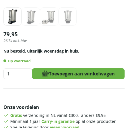
79,95
96,74
incl. btw
Nu besteld, uiterlijk woensdag in huis.
Op voorraad
HCB
Toevoegen aan winkelwagen
Waterboiler
-
dubbelwandig
met
lekbak
Onze voordelen
-
14,3
Gratis
verzending in NL vanaf €300,- anders €9,95
liter
Minimaal 1 jaar
Carry-in garantie
op al onze producten
-
Snelle levering door
eigen voorraad