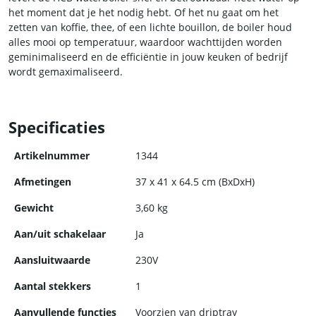
het moment dat je het nodig hebt. Of het nu gaat om het
zetten van koffie, thee, of een lichte bouillon, de boiler houd
alles mooi op temperatuur, waardoor wachttijden worden
geminimaliseerd en de efficiëntie in jouw keuken of bedrijf
wordt gemaximaliseerd.
De waterboiler is ontworpen met het oog op gebruiksgemak.
De eenvoudige draaiknop maakt het makkelijk om de gewenste
Specificaties
watertemperatuur in te stellen en te controleren. Met de
handige temperatuurregeling kun je het water op de juiste
Artikelnummer
1344
warmte houden, afhankelijk van jouw specifieke behoeften.
Afmetingen
37 x 41 x 64.5 cm (BxDxH)
Veiligheid is erg belangrijk bij een waterboiler. Het apparaat is
Gewicht
3,60 kg
voorzien van ingebouwd beveiligingsmechanisme, zoals een
automatische uitschakelfunctie bij oververhitting. Hierdoor
Aan/uit schakelaar
Ja
kun je met een gerust hart werken, wetende dat de boiler
betrouwbaar en veilig is.
Aansluitwaarde
230V
De waterboiler is gebouwd om lang mee te gaan in een
Aantal stekkers
1
veeleisende horecaomgeving. Het robuuste ontwerp en de
Aanvullende functies
Voorzien van driptray
hoogwaardige materialen zorgen voor duurzaamheid en is