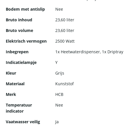
perfect geschikt voor intensief gebruik. De boiler is gemakkelijk
Bodem met antislip
Nee
te reinigen en te onderhouden.
Bruto inhoud
23,60 liter
Bruto volume
23,60 liter
Elektrisch vermogen
2500 Watt
Inbegrepen
1x Heetwaterdispenser, 1x Driptray
Indicatielampje
Y
Kleur
Grijs
Materiaal
Kunststof
Merk
HCB
Temperatuur
Nee
indicator
Vaatwasser veilig
Ja