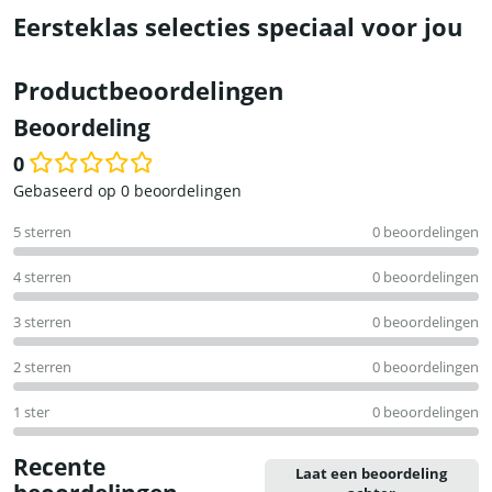
Eersteklas selecties speciaal voor jou
Productbeoordelingen
Beoordeling
0
Waardering
Gebaseerd op 0 beoordelingen
0
5 sterren
0 beoordelingen
uit
5
4 sterren
0 beoordelingen
3 sterren
0 beoordelingen
2 sterren
0 beoordelingen
1 ster
0 beoordelingen
Recente
Laat een beoordeling