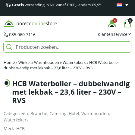
Gratis
verzending in NL vanaf €300,- anders €9,95
Minimaal 1
producten
0
Klantenservice
085 060 7116
Home
»
Winkel
»
Warmhouden
»
Waterkokers
»
HCB Waterboiler –
dubbelwandig met lekbak – 23,6 liter – 230V – RVS
HCB Waterboiler – dubbelwandig
met lekbak – 23,6 liter – 230V –
RVS
Categorieën:
Branche
,
Catering
,
Hotel
,
Warmhouden
,
Waterkokers
Merk:
HCB