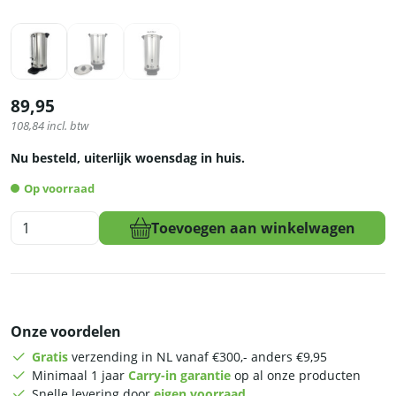
89,95
108,84
incl. btw
Nu besteld, uiterlijk woensdag in huis.
Op voorraad
HCB
Toevoegen aan winkelwagen
Waterboiler
-
dubbelwandig
met
lekbak
Onze voordelen
-
23,6
Gratis
verzending in NL vanaf €300,- anders €9,95
liter
Minimaal 1 jaar
Carry-in garantie
op al onze producten
-
Snelle levering door
eigen voorraad