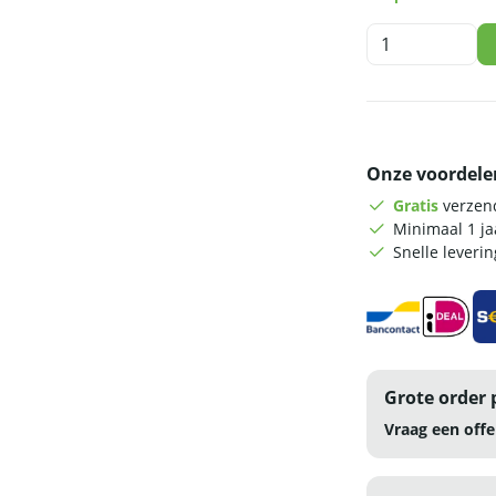
HCB
Pro-
line
Werkkast
-
schuifdeuren
Onze voordele
-
120
Gratis
verzend
cm
Minimaal 1 j
-
Snelle leveri
RVS
aantal
Grote order 
Vraag een offe