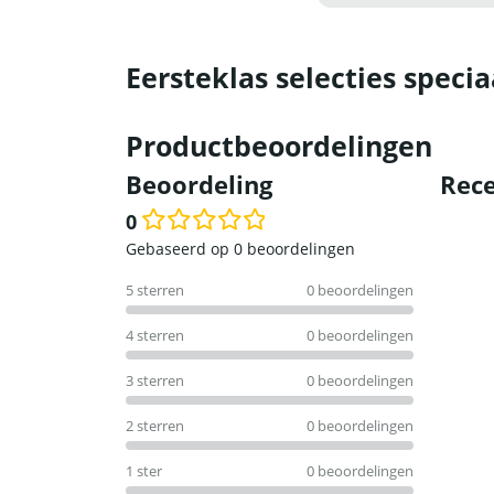
Eersteklas selecties specia
Productbeoordelingen
Beoordeling
Rece
0
Waardering
Gebaseerd op 0 beoordelingen
0
5 sterren
0 beoordelingen
uit
5
4 sterren
0 beoordelingen
3 sterren
0 beoordelingen
2 sterren
0 beoordelingen
1 ster
0 beoordelingen