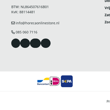
Do
BTW: NL864507616B01
Vri
KvK: 88114481
Zat
Zo
info@horecaonlinestore.nl
085 060 7116
Pr