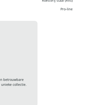
Roestvrij staal (RVS)
Pro-line
 en betrouwbare
nieke collectie.