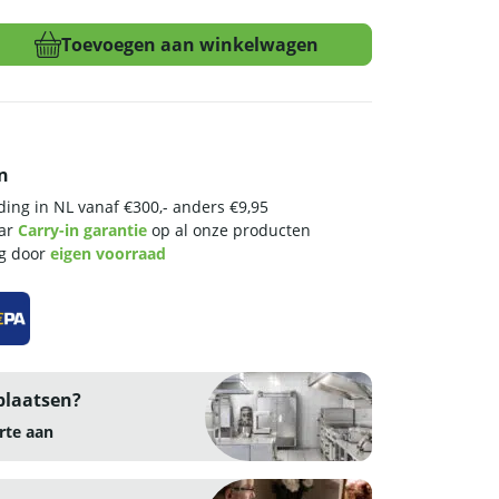
Toevoegen aan winkelwagen
n
ing in NL vanaf €300,- anders €9,95
aar
Carry-in garantie
op al onze producten
ng door
eigen voorraad
plaatsen?
rte aan