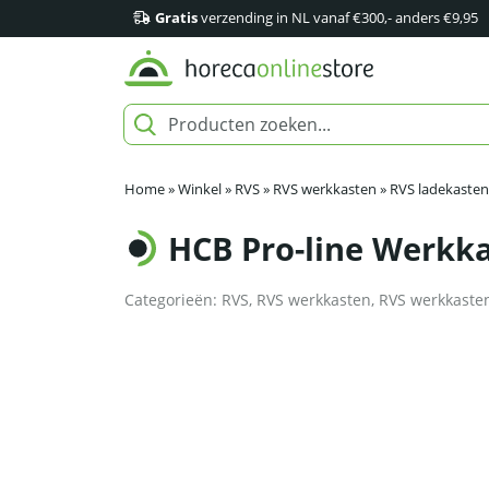
Gratis
verzending in NL vanaf €300,- anders €9,95
Home
»
Winkel
»
RVS
»
RVS werkkasten
»
RVS ladekasten
HCB Pro-line Werkka
Categorieën:
RVS
,
RVS werkkasten
,
RVS werkkaste