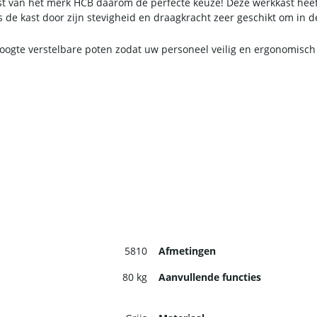
t van het merk HCB daarom de perfecte keuze! Deze werkkast heeft
s de kast door zijn stevigheid en draagkracht zeer geschikt om in 
 hoogte verstelbare poten zodat uw personeel veilig en ergonomisc
5810
Afmetingen
80 kg
Aanvullende functies