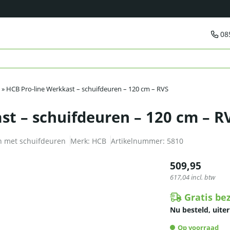
08
»
HCB Pro-line Werkkast – schuifdeuren – 120 cm – RVS
st – schuifdeuren – 120 cm – R
n met schuifdeuren
Merk:
HCB
Artikelnummer:
5810
509,95
617,04
incl. btw
Gratis be
Nu besteld, uiter
Op voorraad