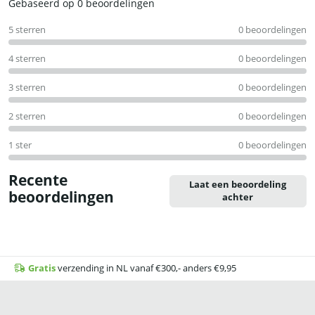
Waardering
Gebaseerd op 0 beoordelingen
0
5 sterren
0 beoordelingen
uit
5
4 sterren
0 beoordelingen
3 sterren
0 beoordelingen
2 sterren
0 beoordelingen
1 ster
0 beoordelingen
Recente
Laat een beoordeling
beoordelingen
achter
Gratis
verzending in NL vanaf €300,- anders €9,95