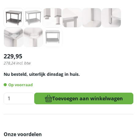
229,95
278,24
incl. btw
Nu besteld, uiterlijk dinsdag in huis.
Op voorraad
HCB
Toevoegen aan winkelwagen
Pro-
line
Werktafel
-
met
Onze voordelen
onderschap