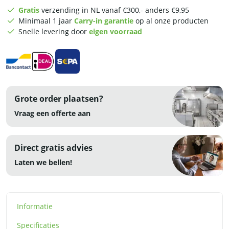
-
Gratis
verzending in NL vanaf €300,- anders €9,95
100
Minimaal 1 jaar
Carry-in garantie
op al onze producten
x
Snelle levering door
eigen voorraad
70
x
85
cm
-
RVS
Grote order plaatsen?
aantal
Vraag een offerte aan
Direct gratis advies
Laten we bellen!
Informatie
Specificaties