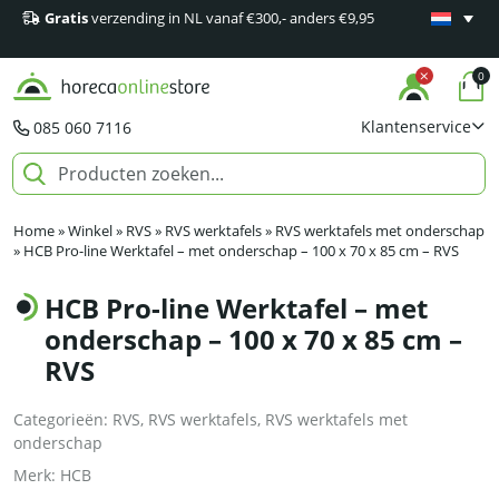
Gratis
verzending in NL vanaf €300,- anders €9,95
Minimaal 1
producten
0
Klantenservice
085 060 7116
Home
»
Winkel
»
RVS
»
RVS werktafels
»
RVS werktafels met onderschap
»
HCB Pro-line Werktafel – met onderschap – 100 x 70 x 85 cm – RVS
HCB Pro-line Werktafel – met
onderschap – 100 x 70 x 85 cm –
RVS
Categorieën:
RVS
,
RVS werktafels
,
RVS werktafels met
onderschap
Merk:
HCB