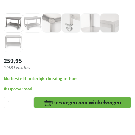
259,95
314,54
incl. btw
Nu besteld, uiterlijk dinsdag in huis.
Op voorraad
HCB
Toevoegen aan winkelwagen
Basic-
line
Werktafel
-
met