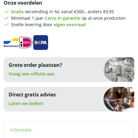
Onze voordelen
onderschap
-
Gratis
verzending in NL vanaf €300,- anders €9,95
120
Minimaal 1 jaar
Carry-in garantie
op al onze producten
x
Snelle levering door
eigen voorraad
70
x
85
cm
-
verrijdbaar
Grote order plaatsen?
-
RVS
Vraag een offerte aan
aantal
Direct gratis advies
Laten we bellen!
Informatie