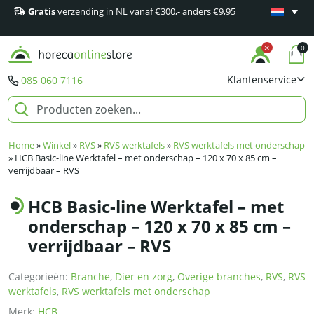
Gratis
verzending in NL vanaf €300,- anders €9,95
Minimaal 1
producten
0
Klantenservice
085 060 7116
Home
»
Winkel
»
RVS
»
RVS werktafels
»
RVS werktafels met onderschap
»
HCB Basic-line Werktafel – met onderschap – 120 x 70 x 85 cm –
verrijdbaar – RVS
HCB Basic-line Werktafel – met
onderschap – 120 x 70 x 85 cm –
verrijdbaar – RVS
Categorieën:
Branche
,
Dier en zorg
,
Overige branches
,
RVS
,
RVS
werktafels
,
RVS werktafels met onderschap
Merk:
HCB