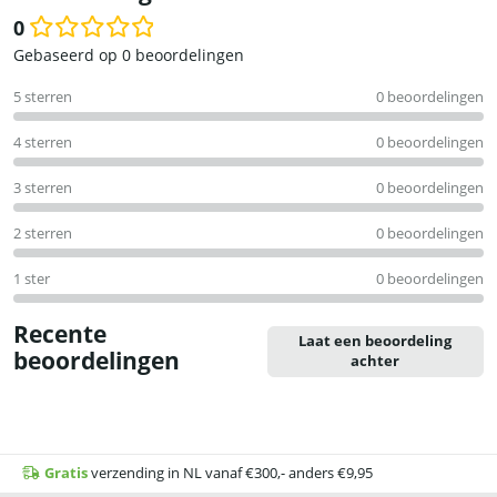
0
Waardering
Gebaseerd op 0 beoordelingen
0
5 sterren
0 beoordelingen
uit
5
4 sterren
0 beoordelingen
3 sterren
0 beoordelingen
2 sterren
0 beoordelingen
1 ster
0 beoordelingen
Recente
Laat een beoordeling
beoordelingen
achter
Gratis
verzending in NL vanaf €300,- anders €9,95