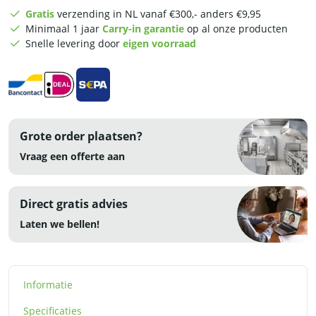
-
Gratis
verzending in NL vanaf €300,- anders €9,95
160
Minimaal 1 jaar
Carry-in garantie
op al onze producten
x
Snelle levering door
eigen voorraad
70
x
85
cm
-
RVS
Grote order plaatsen?
aantal
Vraag een offerte aan
Direct gratis advies
Laten we bellen!
Informatie
Specificaties