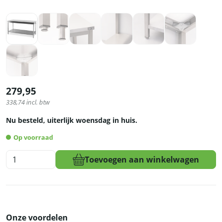
279,95
338,74
incl. btw
Nu besteld, uiterlijk woensdag in huis.
Op voorraad
HCB
Toevoegen aan winkelwagen
Pro-
line
Werktafel
-
met
Onze voordelen
onderschap