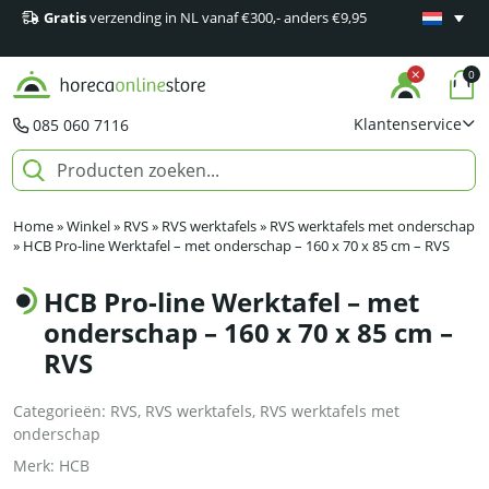
Gratis
verzending in NL vanaf €300,- anders €9,95
Minimaal 1
producten
0
Klantenservice
085 060 7116
Home
»
Winkel
»
RVS
»
RVS werktafels
»
RVS werktafels met onderschap
»
HCB Pro-line Werktafel – met onderschap – 160 x 70 x 85 cm – RVS
HCB Pro-line Werktafel – met
onderschap – 160 x 70 x 85 cm –
RVS
Categorieën:
RVS
,
RVS werktafels
,
RVS werktafels met
onderschap
Merk:
HCB