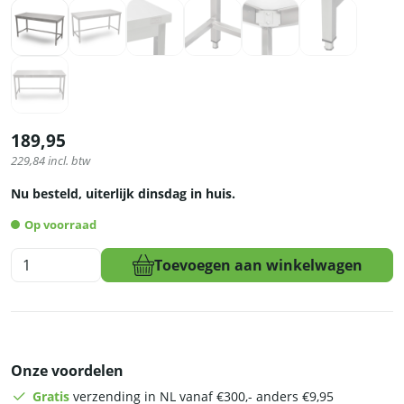
189,95
229,84
incl. btw
Nu besteld, uiterlijk dinsdag in huis.
Op voorraad
HCB
Toevoegen aan winkelwagen
Basic-
line
Werktafel
-
160
Onze voordelen
x
70
Gratis
verzending in NL vanaf €300,- anders €9,95