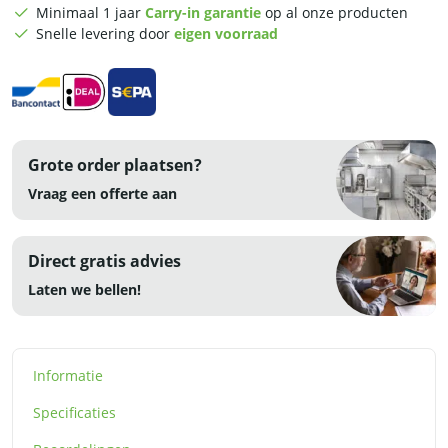
x
Minimaal 1 jaar
Carry-in garantie
op al onze producten
85
Snelle levering door
eigen voorraad
cm
-
RVS
aantal
Grote order plaatsen?
Vraag een offerte aan
Direct gratis advies
Laten we bellen!
Informatie
Specificaties