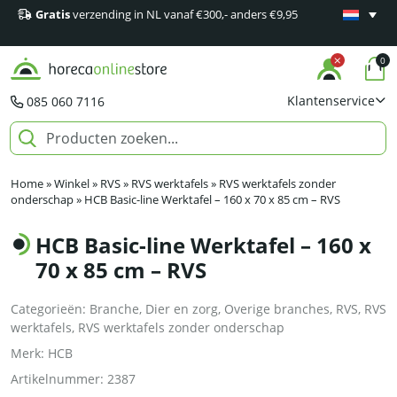
Gratis
verzending in NL vanaf €300,- anders €9,95
Minimaal 1
producten
0
Klantenservice
085 060 7116
Home
»
Winkel
»
RVS
»
RVS werktafels
»
RVS werktafels zonder
onderschap
»
HCB Basic-line Werktafel – 160 x 70 x 85 cm – RVS
HCB Basic-line Werktafel – 160 x
70 x 85 cm – RVS
Categorieën:
Branche
,
Dier en zorg
,
Overige branches
,
RVS
,
RVS
werktafels
,
RVS werktafels zonder onderschap
Merk:
HCB
Artikelnummer:
2387