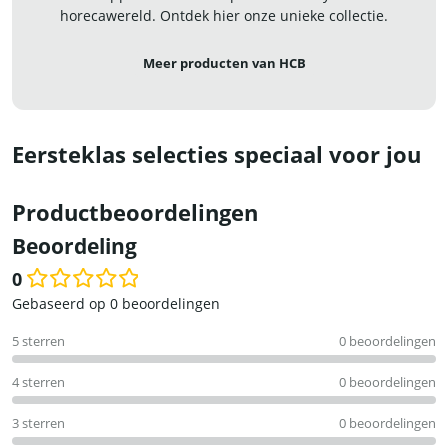
horecawereld. Ontdek hier onze unieke collectie.
Meer producten van HCB
Eersteklas selecties speciaal voor jou
Productbeoordelingen
Beoordeling
0
Waardering
Gebaseerd op 0 beoordelingen
0
5 sterren
0 beoordelingen
uit
5
4 sterren
0 beoordelingen
3 sterren
0 beoordelingen