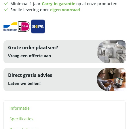
x
Minimaal 1 jaar
Carry-in garantie
op al onze producten
85
Snelle levering door
eigen voorraad
cm
-
RVS
aantal
Grote order plaatsen?
Vraag een offerte aan
Direct gratis advies
Laten we bellen!
Informatie
Specificaties