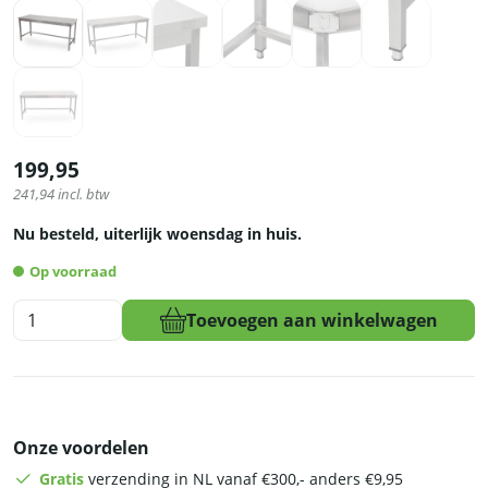
199,95
241,94
incl. btw
Nu besteld, uiterlijk woensdag in huis.
Op voorraad
HCB
Toevoegen aan winkelwagen
Basic-
line
Werktafel
-
180
Onze voordelen
x
70
Gratis
verzending in NL vanaf €300,- anders €9,95