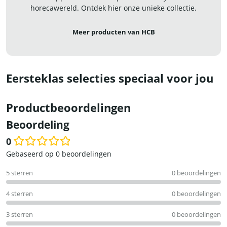
horecawereld. Ontdek hier onze unieke collectie.
Meer producten van HCB
Eersteklas selecties speciaal voor jou
Productbeoordelingen
Beoordeling
0
Waardering
Gebaseerd op 0 beoordelingen
0
5 sterren
0 beoordelingen
uit
5
4 sterren
0 beoordelingen
3 sterren
0 beoordelingen