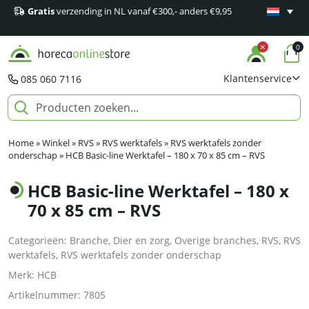
Gratis
verzending in NL vanaf €300,- anders €9,95
Minimaal 1
producten
0
Klantenservice
085 060 7116
Home
»
Winkel
»
RVS
»
RVS werktafels
»
RVS werktafels zonder
onderschap
»
HCB Basic-line Werktafel – 180 x 70 x 85 cm – RVS
HCB Basic-line Werktafel – 180 x
70 x 85 cm – RVS
Categorieën:
Branche
,
Dier en zorg
,
Overige branches
,
RVS
,
RVS
werktafels
,
RVS werktafels zonder onderschap
Merk:
HCB
Artikelnummer:
7805