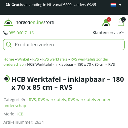
Gratis
verzending in NL vanaf €300,- anders €9,95
Minimaal 1
producten
0
Klantenservice
085 060 7116
Home
»
Winkel
»
RVS
»
RVS werktafels
»
RVS werktafels zonder
onderschap
»
HCB Werktafel – inklapbaar – 180 x 70 x 85 cm – RVS
HCB Werktafel – inklapbaar – 180
x 70 x 85 cm – RVS
Categorieën:
RVS
,
RVS werktafels
,
RVS werktafels zonder
onderschap
Merk:
HCB
Artikelnummer:
2634