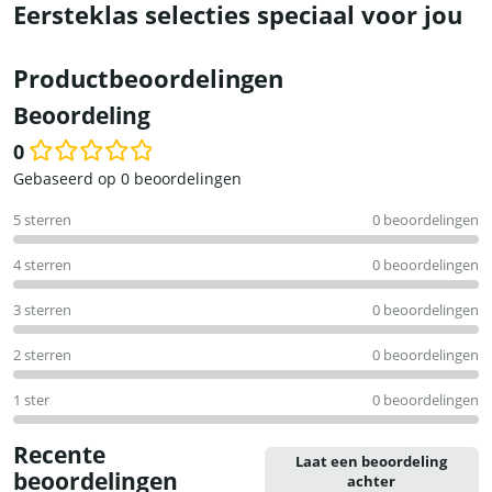
Eersteklas selecties speciaal voor jou
Productbeoordelingen
Beoordeling
0
Waardering
Gebaseerd op 0 beoordelingen
0
5 sterren
0 beoordelingen
uit
5
4 sterren
0 beoordelingen
3 sterren
0 beoordelingen
2 sterren
0 beoordelingen
1 ster
0 beoordelingen
Recente
Laat een beoordeling
beoordelingen
achter