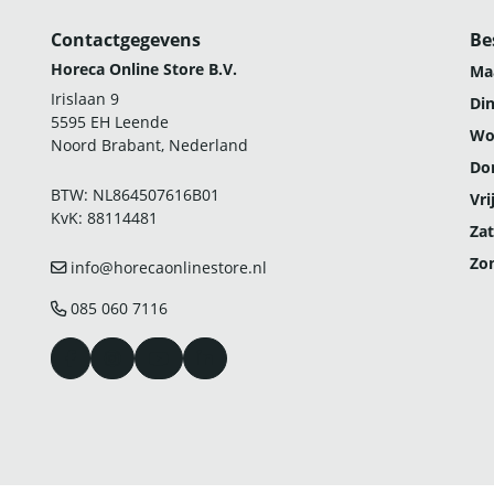
Contactgegevens
Be
Horeca Online Store B.V.
Ma
Irislaan 9
Di
5595 EH Leende
Wo
Noord Brabant, Nederland
Do
BTW: NL864507616B01
Vri
KvK: 88114481
Zat
Zo
info@horecaonlinestore.nl
085 060 7116