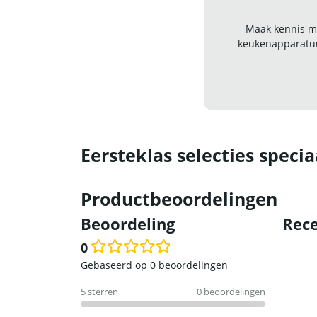
Maak kennis me
keukenapparatuu
Eersteklas selecties specia
Productbeoordelingen
Beoordeling
Rece
0
Waardering
Gebaseerd op 0 beoordelingen
0
5 sterren
0 beoordelingen
uit
5