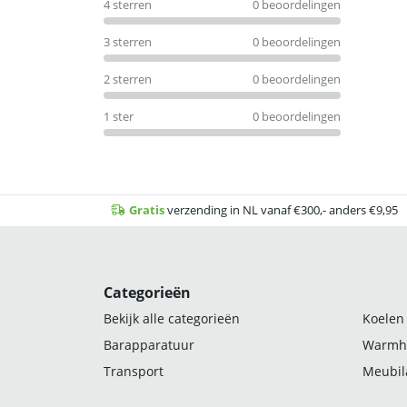
4 sterren
0 beoordelingen
3 sterren
0 beoordelingen
2 sterren
0 beoordelingen
1 ster
0 beoordelingen
Gratis
verzending in NL vanaf €300,- anders €9,95
Categorieën
Bekijk alle categorieën
Koelen
Barapparatuur
Warmh
Transport
Meubila