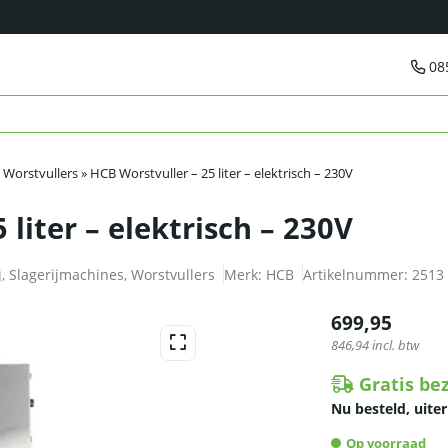
08
»
Worstvullers
»
HCB Worstvuller – 25 liter – elektrisch – 230V
 liter – elektrisch – 230V
j
,
Slagerijmachines
,
Worstvullers
Merk:
HCB
Artikelnummer:
2513
699,95
846,94
incl. btw
Gratis be
Nu besteld, uiter
Op voorraad