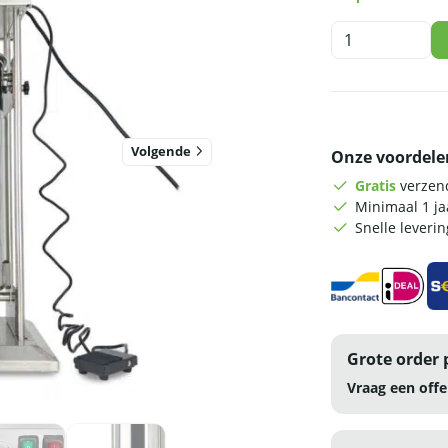
HCB
Worstvuller
-
25
liter
-
Volgende
Onze voordele
elektrisch
-
Gratis
verzend
230V
Minimaal 1 j
aantal
Snelle leveri
Grote order 
Vraag een offe