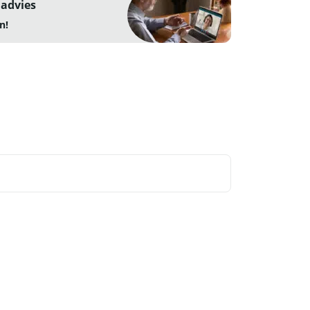
 advies
n!