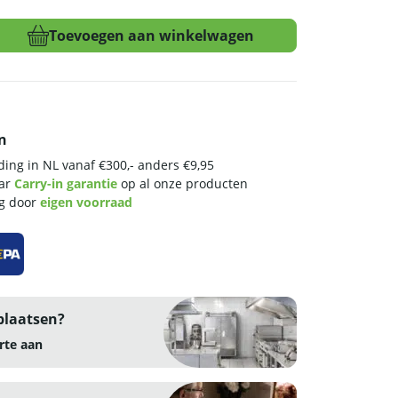
Toevoegen aan winkelwagen
n
ing in NL vanaf €300,- anders €9,95
aar
Carry-in garantie
op al onze producten
ng door
eigen voorraad
plaatsen?
rte aan