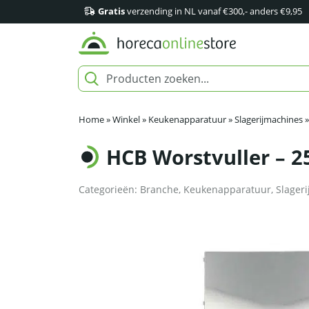
Gratis
verzending in NL vanaf €300,- anders €9,95
Home
»
Winkel
»
Keukenapparatuur
»
Slagerijmachines
HCB Worstvuller – 25
Categorieën:
Branche
,
Keukenapparatuur
,
Slageri