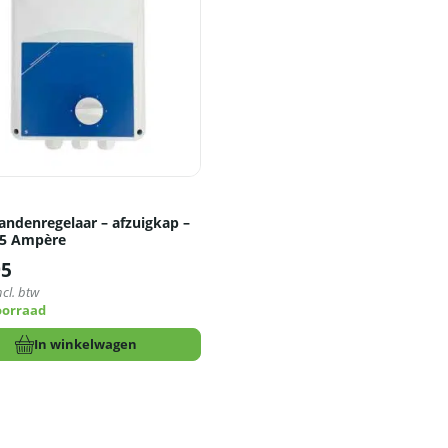
andenregelaar – afzuigkap –
 5 Ampère
95
ncl. btw
oorraad
In winkelwagen