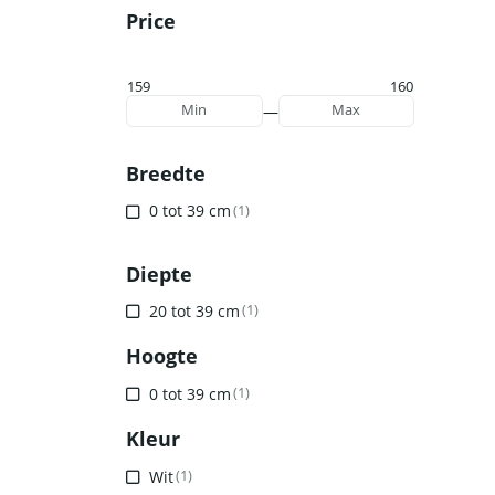
Price
159
160
—
Min
Max
Breedte
0 tot 39 cm
(1)
Diepte
20 tot 39 cm
(1)
Hoogte
0 tot 39 cm
(1)
Kleur
Wit
(1)