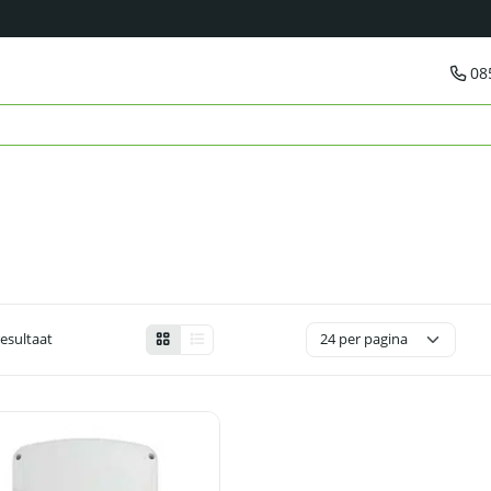
08
resultaat