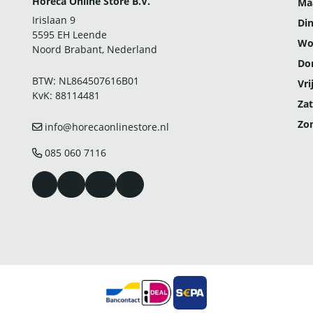
Horeca Online Store B.V.
Ma
Irislaan 9
Di
5595 EH Leende
Wo
Noord Brabant, Nederland
Do
BTW: NL864507616B01
Vri
KvK: 88114481
Zat
Zo
info@horecaonlinestore.nl
085 060 7116