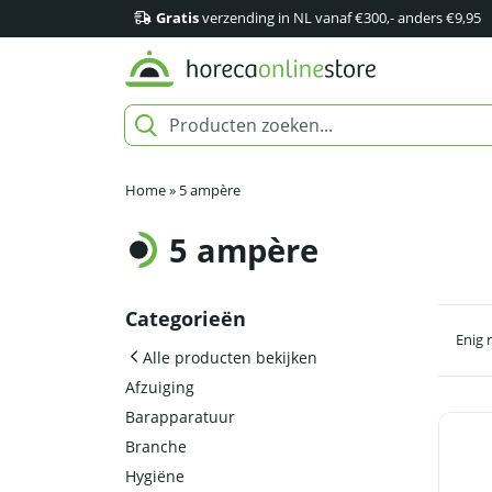
Gratis
verzending in NL vanaf €300,- anders €9,95
Home
»
5 ampère
5 ampère
Categorieën
Enig 
Alle producten bekijken
Afzuiging
Barapparatuur
Branche
Hygiëne