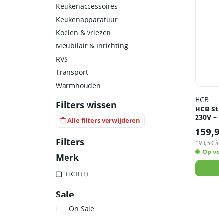
Keukenaccessoires
Keukenapparatuur
Koelen & vriezen
Meubilair & Inrichting
RVS
Transport
Warmhouden
HCB
Filters wissen
HCB St
230V –
Alle filters verwijderen
159,
Filters
193,54
i
Op v
Merk
HCB
(1)
Sale
On Sale