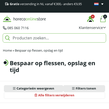
Gratis
verzending in NL vanaf €300,- anders €9,95
Minimaal 1
producten
0
Klantenservice
085 060 7116
Home
»
Bespaar op flessen, opslag en tijd
Bespaar op flessen, opslag en
tijd
Categorieën weergeven
Filters tonen
Alle filters verwijderen