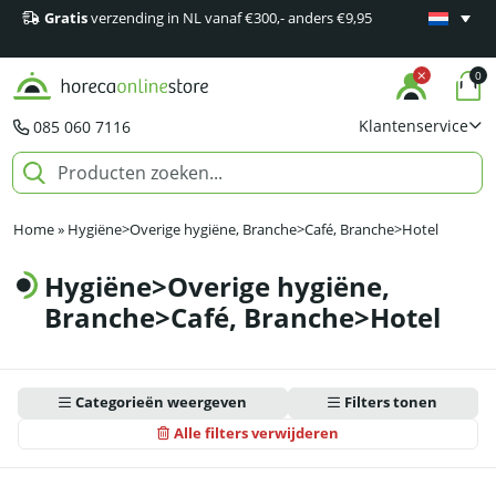
Gratis
verzending in NL vanaf €300,- anders €9,95
Minimaal 1
producten
0
Klantenservice
085 060 7116
Home
»
Hygiëne>Overige hygiëne, Branche>Café, Branche>Hotel
Hygiëne>Overige hygiëne,
Branche>Café, Branche>Hotel
Categorieën weergeven
Filters tonen
Alle filters verwijderen