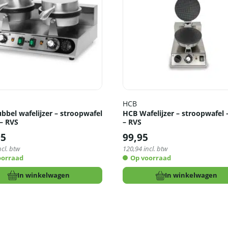
HCB
bbel wafelijzer – stroopwafel
HCB Wafelijzer – stroopwafel 
 – RVS
– RVS
95
99,95
ncl. btw
120,94
incl. btw
oorraad
Op voorraad
In winkelwagen
In winkelwagen