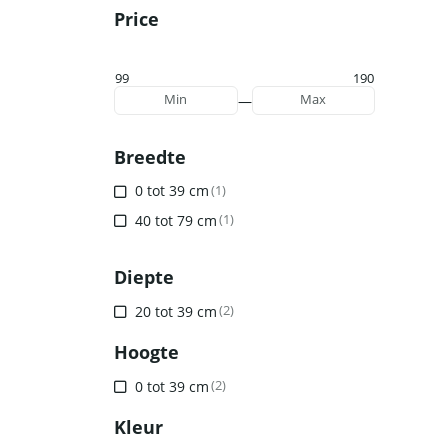
Price
99
190
—
Min
Max
Breedte
0 tot 39 cm
(1)
40 tot 79 cm
(1)
Diepte
20 tot 39 cm
(2)
Hoogte
0 tot 39 cm
(2)
Kleur