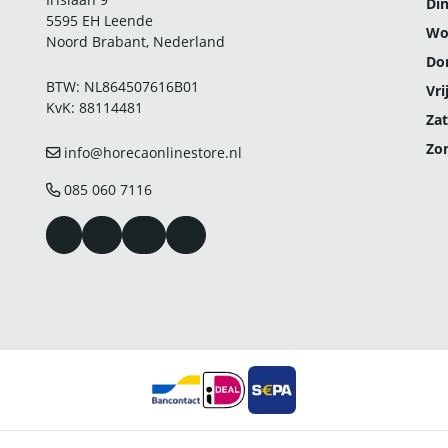
Di
5595 EH Leende
Wo
Noord Brabant, Nederland
Do
BTW: NL864507616B01
Vri
KvK: 88114481
Zat
Zo
info@horecaonlinestore.nl
085 060 7116