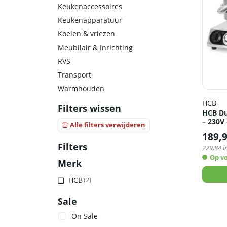
Keukenaccessoires
Keukenapparatuur
Koelen & vriezen
Meubilair & Inrichting
RVS
Transport
Warmhouden
HCB
Filters wissen
HCB Du
– 230V
Alle filters verwijderen
189,
Filters
229,84
i
Op v
Merk
HCB
(2)
Sale
On Sale