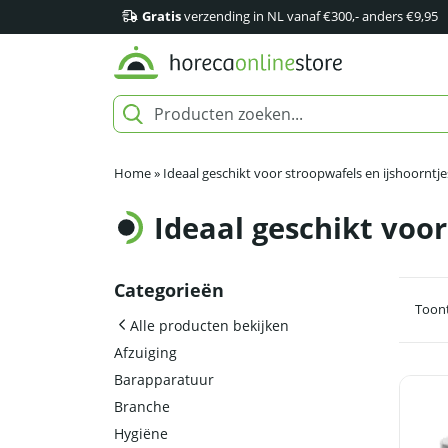
Gratis
verzending in NL vanaf €300,- anders €9,95
Home
»
Ideaal geschikt voor stroopwafels en ijshoorntj
Ideaal geschikt voo
Categorieën
Toont
Alle producten bekijken
Afzuiging
Barapparatuur
Branche
Hygiëne