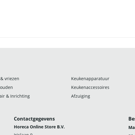
 & vriezen
Keukenapparatuur
ouden
Keukenaccessoires
ir & Inrichting
Afzuiging
Contactgegevens
Be
Horeca Online Store B.V.
Ma
Irislaan 9