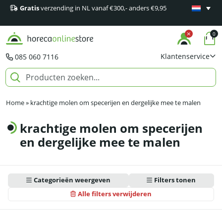
Gratis
verzending in NL vanaf €300,- anders €9,95
Minimaal 1
producten
0
Klantenservice
085 060 7116
Home
»
krachtige molen om specerijen en dergelijke mee te malen
krachtige molen om specerijen
en dergelijke mee te malen
Categorieën weergeven
Filters tonen
Alle filters verwijderen