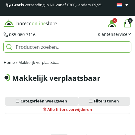
Gratis
verzending in NL vanaf €300,- anders €9,95
Minimaal 1
producten
0
Klantenservice
085 060 7116
Home
»
Makkelijk verplaatsbaar
Makkelijk verplaatsbaar
Categorieën weergeven
Filters tonen
Alle filters verwijderen