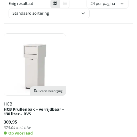
Enig resultaat
Gratis bezorging
HCB
HCB Prullenbak – verrijdbaar –
130 liter – RVS
309,95
375,04
incl. btw
Op voorraad