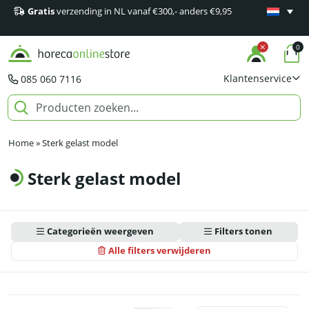
Gratis
verzending in NL vanaf €300,- anders €9,95
Minimaal 1
producten
0
Klantenservice
085 060 7116
Home
»
Sterk gelast model
Sterk gelast model
Categorieën weergeven
Filters tonen
Alle filters verwijderen