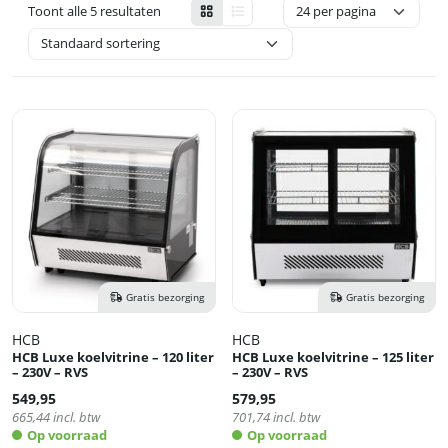
Toont alle 5 resultaten
Gratis bezorging
Gratis bezorging
HCB
HCB
HCB Luxe koelvitrine – 120 liter
HCB Luxe koelvitrine – 125 liter
– 230V – RVS
– 230V – RVS
549,95
579,95
665,44
incl. btw
701,74
incl. btw
Op voorraad
Op voorraad