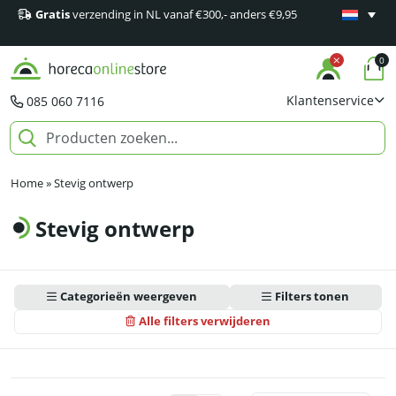
Gratis
verzending in NL vanaf €300,- anders €9,95
Minimaal 1
producten
0
Klantenservice
085 060 7116
Home
»
Stevig ontwerp
Stevig ontwerp
Categorieën weergeven
Filters tonen
Alle filters verwijderen