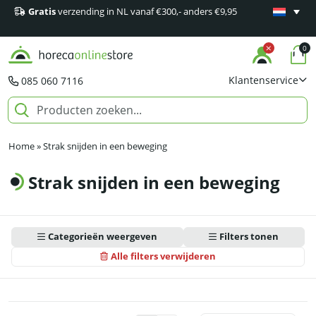
Gratis
verzending in NL vanaf €300,- anders €9,95
Minimaal 1
producten
0
Klantenservice
085 060 7116
Home
»
Strak snijden in een beweging
Strak snijden in een beweging
Categorieën weergeven
Filters tonen
Alle filters verwijderen