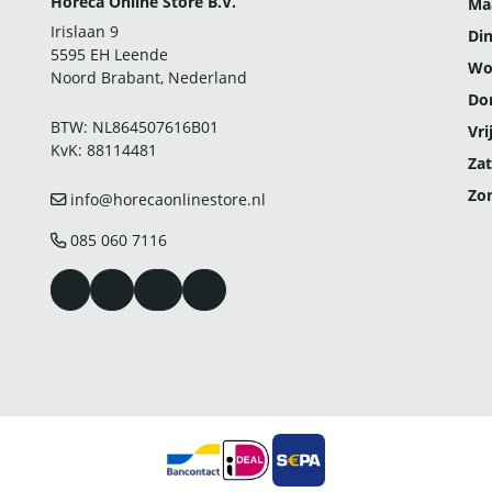
Horeca Online Store B.V.
Ma
Irislaan 9
Di
5595 EH Leende
Wo
Noord Brabant, Nederland
Do
BTW: NL864507616B01
Vri
KvK: 88114481
Zat
Zo
info@horecaonlinestore.nl
085 060 7116