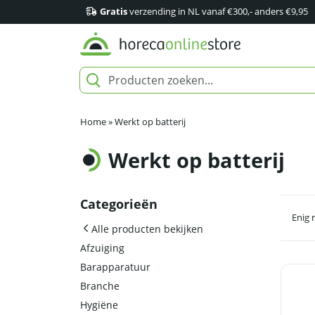
Gratis
verzending in NL vanaf €300,- anders €9,95
Home
»
Werkt op batterij
Werkt op batterij
Categorieën
Enig 
Alle producten bekijken
Afzuiging
Barapparatuur
Branche
Hygiëne