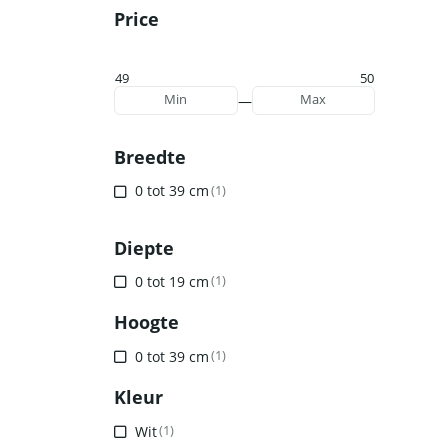
Price
49
50
—
Min
Max
Breedte
0 tot 39 cm
(1)
Diepte
0 tot 19 cm
(1)
Hoogte
0 tot 39 cm
(1)
Kleur
Wit
(1)