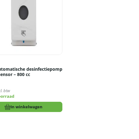
tomatische desinfectiepomp
ensor – 800 cc
5
l. btw
oorraad
In winkelwagen