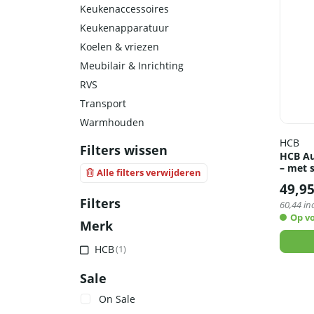
Keukenaccessoires
Keukenapparatuur
Koelen & vriezen
Meubilair & Inrichting
RVS
Transport
Warmhouden
HCB
Filters wissen
HCB Au
– met s
Alle filters verwijderen
49,9
Filters
60,44
inc
Op v
Merk
HCB
(1)
Sale
On Sale