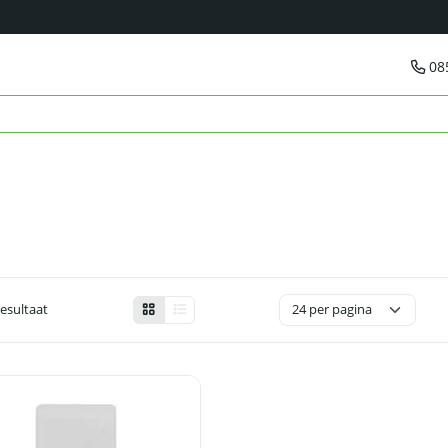
08
resultaat