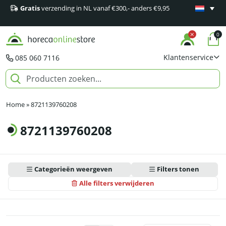
Gratis
verzending in NL vanaf €300,- anders €9,95
Minimaal 1
producten
0
Klantenservice
085 060 7116
Home
»
8721139760208
8721139760208
Categorieën weergeven
Filters tonen
Alle filters verwijderen