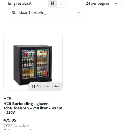
Enig resultaat
Gratis bezorging
HCB
HCB Barkoeling – glazen
schuifdeuren – 218 liter – 90 cm
– 230V
479,95
580,74
incl. btw