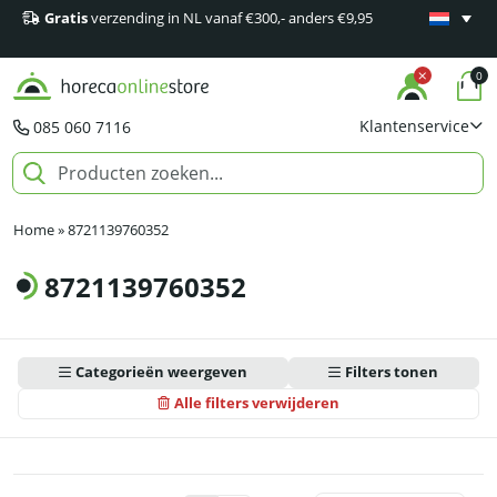
Gratis
verzending in NL vanaf €300,- anders €9,95
Minimaal 1
producten
0
Klantenservice
085 060 7116
Home
»
8721139760352
8721139760352
Categorieën weergeven
Filters tonen
Alle filters verwijderen