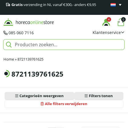
Gratis
verzending in NL vanaf €300,- anders €9,95
Minimaal 1
producten
0
Klantenservice
085 060 7116
Home
»
8721139761625
8721139761625
Categorieën weergeven
Filters tonen
Alle filters verwijderen