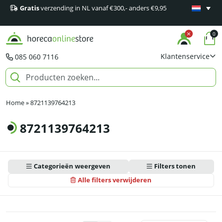
Gratis
verzending in NL vanaf €300,- anders €9,95
Minimaal 1
producten
0
Klantenservice
085 060 7116
Home
»
8721139764213
8721139764213
Categorieën weergeven
Filters tonen
Alle filters verwijderen