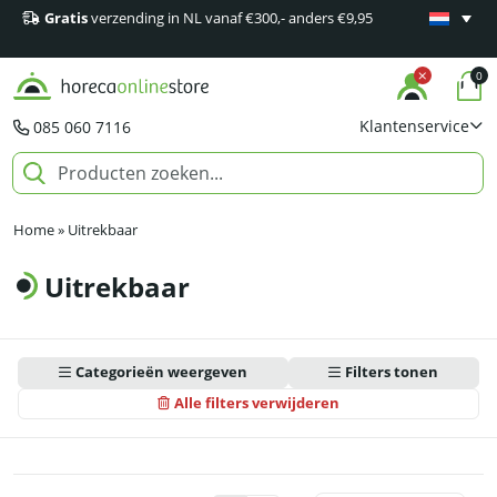
Gratis
verzending in NL vanaf €300,- anders €9,95
Minimaal 1
producten
0
Klantenservice
085 060 7116
Home
»
Uitrekbaar
Uitrekbaar
Categorieën weergeven
Filters tonen
Alle filters verwijderen