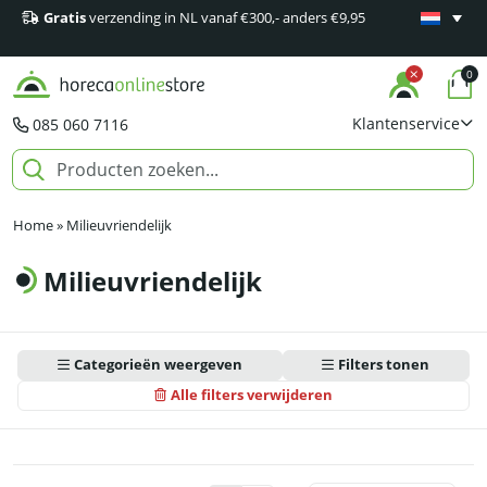
Gratis
verzending in NL vanaf €300,- anders €9,95
Minimaal 1
producten
0
Klantenservice
085 060 7116
Home
»
Milieuvriendelijk
Milieuvriendelijk
Categorieën weergeven
Filters tonen
Alle filters verwijderen